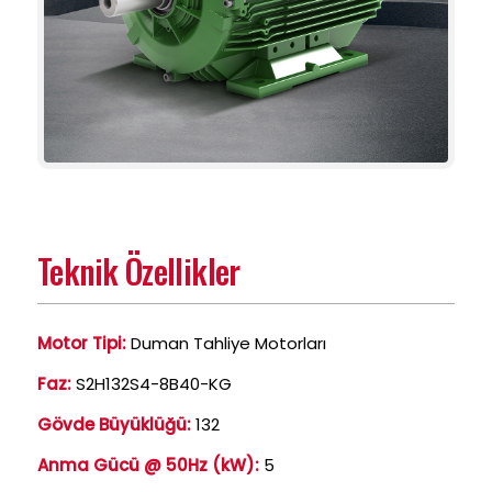
Teknik Özellikler
Motor Tipi:
Duman Tahliye Motorları
Faz:
S2H132S4-8B40-KG
Gövde Büyüklüğü:
132
Anma Gücü @ 50Hz (kW):
5