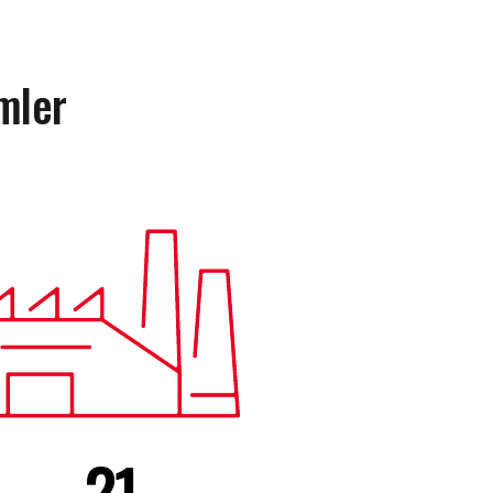
mler
21