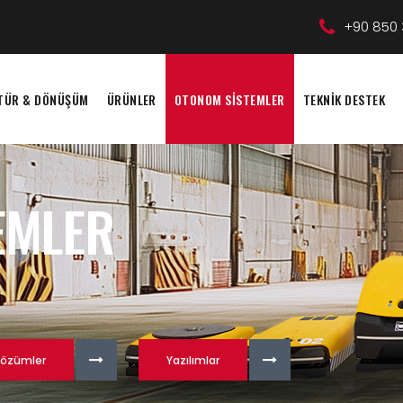
+90 850 
LTÜR & DÖNÜŞÜM
ÜRÜNLER
OTONOM SİSTEMLER
TEKNİK DESTEK
EMLER
özümler
Yazılımlar