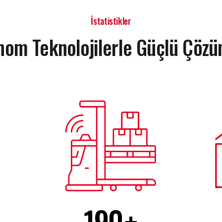
İstatistikler
nom Teknolojilerle Güçlü Çözü
190
+