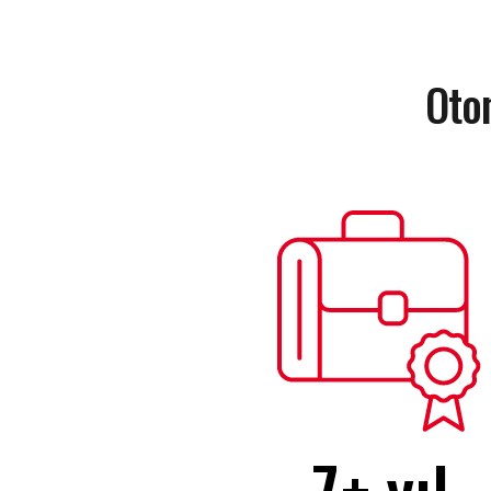
Oto
7
+ yıl