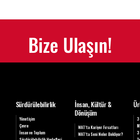
Bize Ulaşın!
Sürdürülebilirlik
İnsan, Kültür &
Ür
Dönüşüm
Yönetişim
3
Çevre
M
WAT’ta Kariyer Fırsatları
İnsan ve Toplum
3
WAT’ta Seni Neler Bekliyor?
Sürdürülebilirlik Hedefleri
T