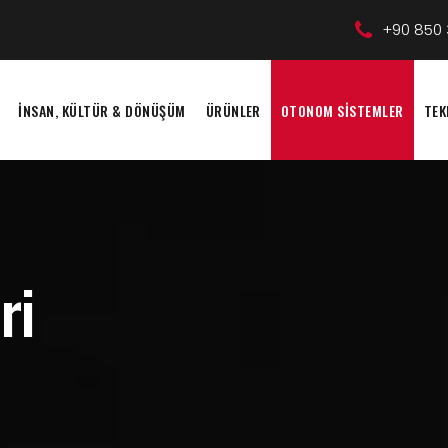
+90 850 
İNSAN, KÜLTÜR & DÖNÜŞÜM
ÜRÜNLER
OTONOM SİSTEMLER
TEK
ri