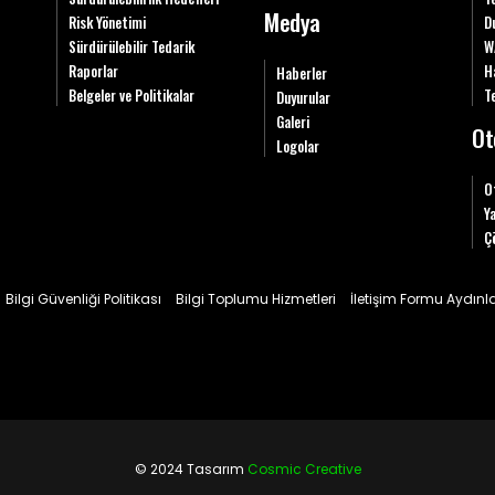
Medya
Risk Yönetimi
D
Sürdürülebilir Tedarik
W
Raporlar
H
Haberler
Belgeler ve Politikalar
Te
Duyurular
Galeri
Ot
Logolar
O
Y
Ç
Bilgi Güvenliği Politikası
Bilgi Toplumu Hizmetleri
İletişim Formu Aydın
© 2024 Tasarım
Cosmic Creative