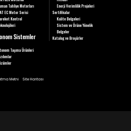
uman Tahliye Motorları
Enerji Verimlilik Projeleri
AT EC Motor Serisi
Sertifikalar
areket Kontrol
Kalite Belgeleri
knolojileri
Sistem ve Ürüne Yönelik
Belgeler
onom Sistemler
Katalog ve Broşürler
tonom Taşıma Ürünleri
azılımlar
özümler
latma Metni
Site Haritası