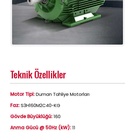
Teknik Özellikler
Motor Tipi:
Duman Tahliye Motorları
Faz:
S3H160M2C40-KG
Gövde Büyüklüğü:
160
Anma Gücü @ 50Hz (kW):
11