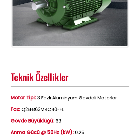
Teknik Özellikler
Motor Tipi:
3 Fazlı Alüminyum Gövdeli Motorlar
Faz:
Q2EFB63M4C40-FL
Gövde Büyüklüğü:
63
Anma Gücü @ 50Hz (kW):
0.25