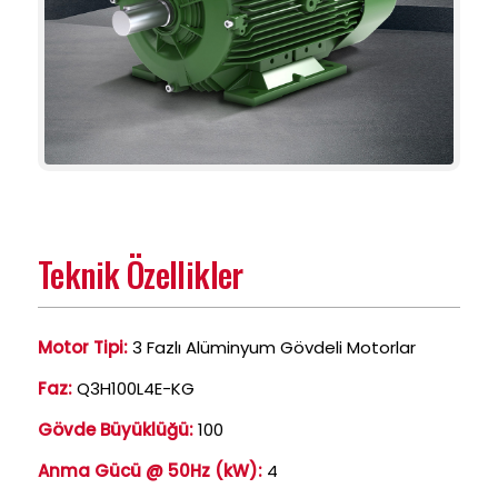
Teknik Özellikler
Motor Tipi:
3 Fazlı Alüminyum Gövdeli Motorlar
Faz:
Q3H100L4E-KG
Gövde Büyüklüğü:
100
Anma Gücü @ 50Hz (kW):
4