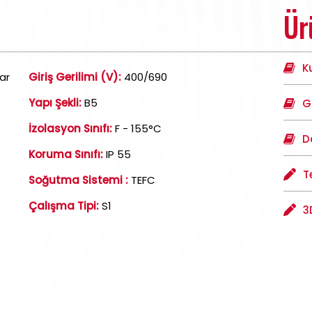
Ür
K
ar
Giriş Gerilimi (V):
400/690
Yapı Şekli:
B5
G
İzolasyon Sınıfı:
F - 155°C
D
Koruma Sınıfı:
IP 55
T
Soğutma Sistemi :
TEFC
Çalışma Tipi:
S1
3