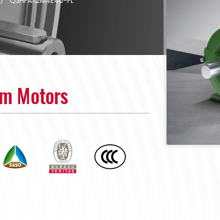
/
Q3HFA112M4E40-FL
um Motors