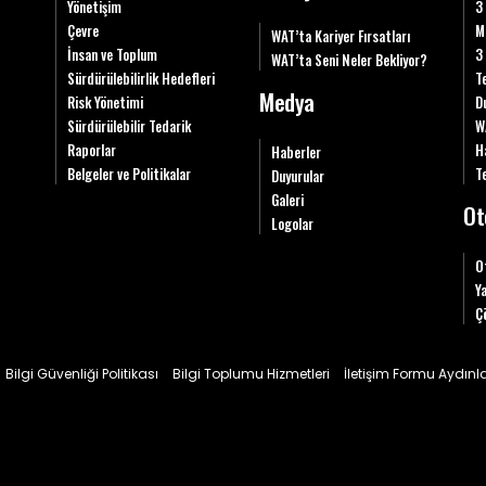
Yönetişim
3
Çevre
M
WAT’ta Kariyer Fırsatları
İnsan ve Toplum
3
WAT’ta Seni Neler Bekliyor?
Sürdürülebilirlik Hedefleri
T
Medya
Risk Yönetimi
D
Sürdürülebilir Tedarik
W
Raporlar
H
Haberler
Belgeler ve Politikalar
Te
Duyurular
Galeri
Ot
Logolar
O
Y
Ç
Bilgi Güvenliği Politikası
Bilgi Toplumu Hizmetleri
İletişim Formu Aydın