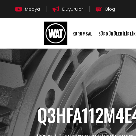
Medya
Duyurular
Blog
KURUMSAL
SÜRDÜRÜLEBİLİRLİK
Q3HFA112M4E