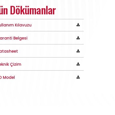
ün Dökümanlar
ullanım Kılavuzu
aranti Belgesi
atasheet
eknik Çizim
D Model