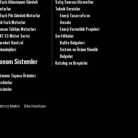
 Fazlı Alüminyum Gövdeli
Satış Sonrası Hizmetler
otorlar
Teknik Servisler
 Fazlı Pik Gövdeli Motorlar
Enerji Tasarrufu ve
ek Fazlı Motorlar
Hesabı
uman Tahliye Motorları
Enerji Verimlilik Projeleri
AT EC Motor Serisi
Sertifikalar
areket Kontrol
Kalite Belgeleri
knolojileri
Sistem ve Ürüne Yönelik
Belgeler
onom Sistemler
Katalog ve Broşürler
tonom Taşıma Ürünleri
azılımlar
özümler
latma Metni
Site Haritası