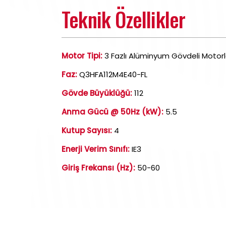
Teknik Özellikler
Motor Tipi:
3 Fazlı Alüminyum Gövdeli Motorl
Faz:
Q3HFA112M4E40-FL
Gövde Büyüklüğü:
112
Anma Gücü @ 50Hz (kW):
5.5
Kutup Sayısı:
4
Enerji Verim Sınıfı:
IE3
Giriş Frekansı (Hz):
50-60