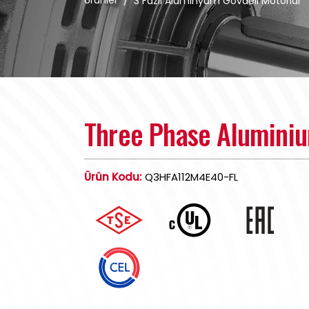
Ürünler
/
3 Fazlı Alüminyum Gövdeli Motorlar
Three Phase Alumini
Ürün Kodu:
Q3HFA112M4E40-FL