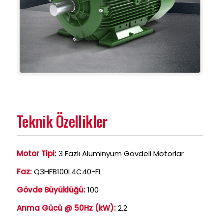
Teknik Özellikler
Motor Tipi:
3 Fazlı Alüminyum Gövdeli Motorlar
Faz:
Q3HFB100L4C40-FL
Gövde Büyüklüğü:
100
Anma Gücü @ 50Hz (kW):
2.2