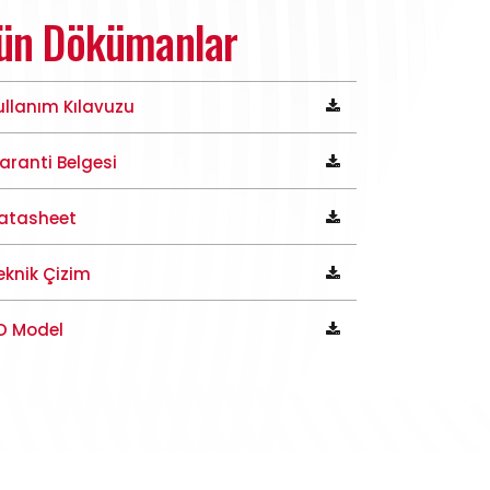
ün Dökümanlar
ullanım Kılavuzu
aranti Belgesi
atasheet
eknik Çizim
D Model