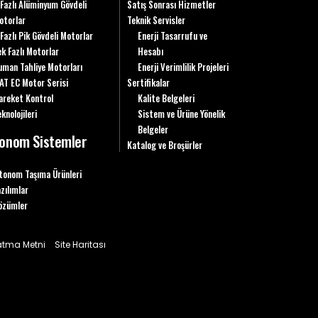
 Fazlı Alüminyum Gövdeli
Satış Sonrası Hizmetler
otorlar
Teknik Servisler
 Fazlı Pik Gövdeli Motorlar
Enerji Tasarrufu ve
ek Fazlı Motorlar
Hesabı
uman Tahliye Motorları
Enerji Verimlilik Projeleri
AT EC Motor Serisi
Sertifikalar
areket Kontrol
Kalite Belgeleri
knolojileri
Sistem ve Ürüne Yönelik
Belgeler
onom Sistemler
Katalog ve Broşürler
tonom Taşıma Ürünleri
azılımlar
özümler
latma Metni
Site Haritası