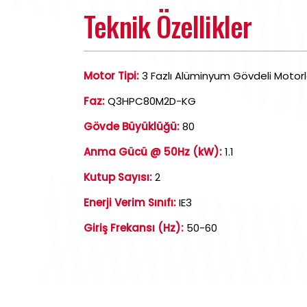
Teknik Özellikler
Motor Tipi:
3 Fazlı Alüminyum Gövdeli Motorl
Faz:
Q3HPC80M2D-KG
Gövde Büyüklüğü:
80
Anma Gücü @ 50Hz (kW):
1.1
Kutup Sayısı:
2
Enerji Verim Sınıfı:
IE3
Giriş Frekansı (Hz):
50-60