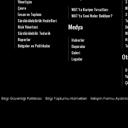
Yönetişim
3
Çevre
M
WAT’ta Kariyer Fırsatları
İnsan ve Toplum
3
WAT’ta Seni Neler Bekliyor?
Sürdürülebilirlik Hedefleri
T
Medya
Risk Yönetimi
D
Sürdürülebilir Tedarik
W
Raporlar
H
Haberler
Belgeler ve Politikalar
Te
Duyurular
Galeri
Ot
Logolar
O
Y
Ç
Bilgi Güvenliği Politikası
Bilgi Toplumu Hizmetleri
İletişim Formu Aydın