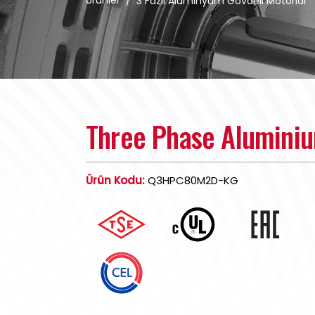
Ürünler
/
3 Fazlı Alüminyum Gövdeli Motorlar
Three Phase Alumini
Ürün Kodu:
Q3HPC80M2D-KG