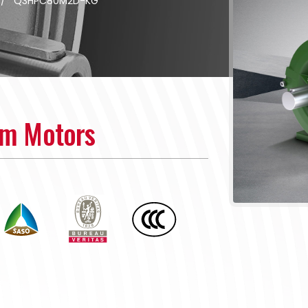
/
Q3HPC80M2D-KG
um Motors