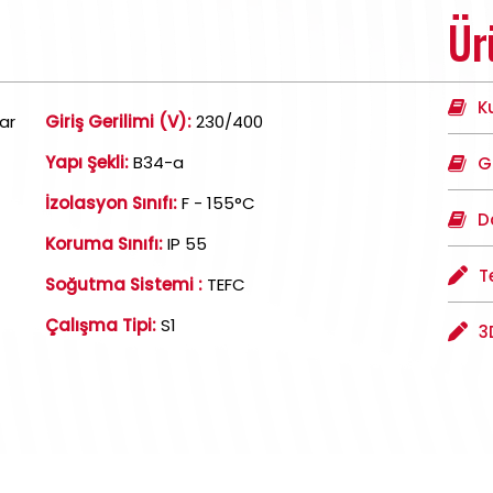
Ür
K
ar
Giriş Gerilimi (V):
230/400
Yapı Şekli:
B34-a
G
İzolasyon Sınıfı:
F - 155°C
D
Koruma Sınıfı:
IP 55
T
Soğutma Sistemi :
TEFC
Çalışma Tipi:
S1
3