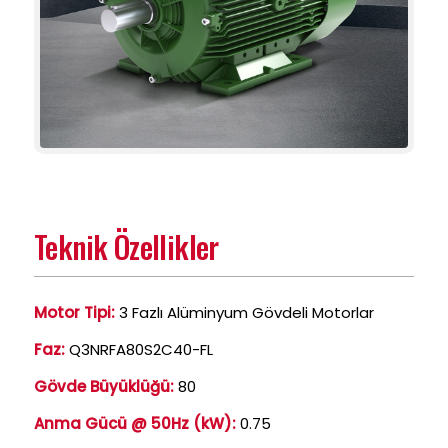
Teknik Özellikler
Motor Tipi:
3 Fazlı Alüminyum Gövdeli Motorlar
Faz:
Q3NRFA80S2C40-FL
Gövde Büyüklüğü:
80
Anma Gücü @ 50Hz (kW):
0.75