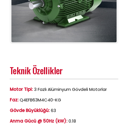
Teknik Özellikler
Motor Tipi:
3 Fazlı Alüminyum Gövdeli Motorlar
Faz:
Q4EFB63M4C40-KG
Gövde Büyüklüğü:
63
Anma Gücü @ 50Hz (kW):
0.18