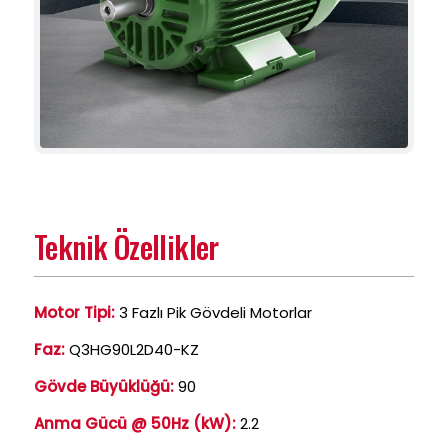
Teknik Özellikler
Motor Tipi:
3 Fazlı Pik Gövdeli Motorlar
Faz:
Q3HG90L2D40-KZ
Gövde Büyüklüğü:
90
Anma Gücü @ 50Hz (kW):
2.2