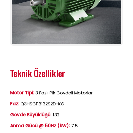
Teknik Özellikler
Motor Tipi:
3 Fazlı Pik Gövdeli Motorlar
Faz:
Q3HSGPB132S2D-KG
Gövde Büyüklüğü:
132
Anma Gücü @ 50Hz (kW):
7.5