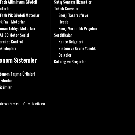
 Fazlı Alüminyum Gövdeli
Satış Sonrası Hizmetler
otorlar
Teknik Servisler
 Fazlı Pik Gövdeli Motorlar
Enerji Tasarrufu ve
ek Fazlı Motorlar
Hesabı
uman Tahliye Motorları
Enerji Verimlilik Projeleri
AT EC Motor Serisi
Sertifikalar
areket Kontrol
Kalite Belgeleri
knolojileri
Sistem ve Ürüne Yönelik
Belgeler
onom Sistemler
Katalog ve Broşürler
tonom Taşıma Ürünleri
azılımlar
özümler
latma Metni
Site Haritası