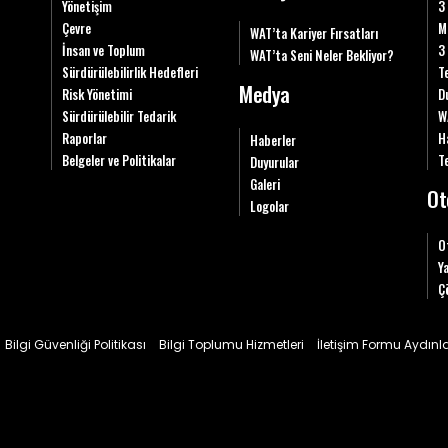
Yönetişim
3
Çevre
M
WAT’ta Kariyer Fırsatları
İnsan ve Toplum
3
WAT’ta Seni Neler Bekliyor?
Sürdürülebilirlik Hedefleri
T
Medya
Risk Yönetimi
D
Sürdürülebilir Tedarik
W
Raporlar
H
Haberler
Belgeler ve Politikalar
Te
Duyurular
Galeri
Ot
Logolar
O
Y
Ç
Bilgi Güvenliği Politikası
Bilgi Toplumu Hizmetleri
İletişim Formu Aydın