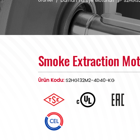
Ürünler
/
Duman Tahliye Motorları
/
S2HG1
Smoke Extraction Mo
Ürün Kodu:
S2HG132M2-4D40-KG