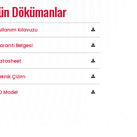
ün Dökümanlar
ullanım Kılavuzu
aranti Belgesi
atasheet
eknik Çizim
D Model