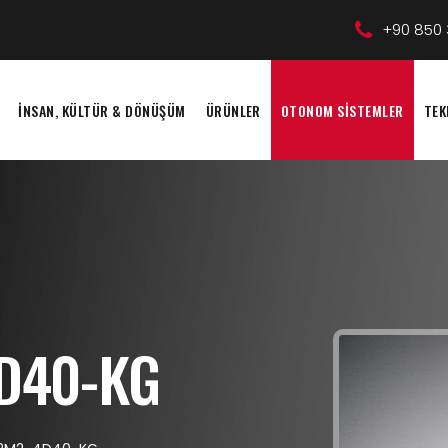
+90 850 
İNSAN, KÜLTÜR & DÖNÜŞÜM
ÜRÜNLER
OTONOM SİSTEMLER
TEK
D40-KG