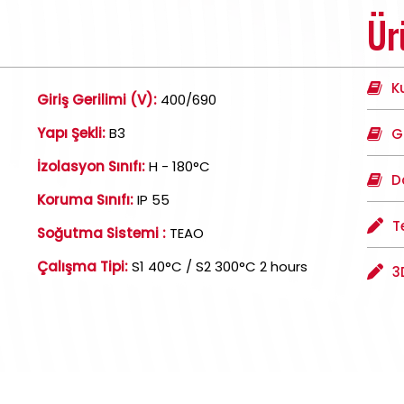
Ür
K
Giriş Gerilimi (V):
400/690
Yapı Şekli:
B3
G
İzolasyon Sınıfı:
H - 180°C
D
Koruma Sınıfı:
IP 55
T
Soğutma Sistemi :
TEAO
Çalışma Tipi:
S1 40°C / S2 300°C 2 hours
3