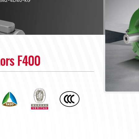
32M2-4D40-KG
tors F400