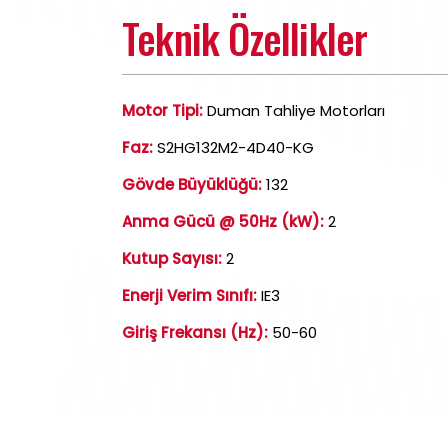
Teknik Özellikler
Motor Tipi:
Duman Tahliye Motorları
Faz:
S2HG132M2-4D40-KG
Gövde Büyüklüğü:
132
Anma Gücü @ 50Hz (kW):
2
Kutup Sayısı:
2
Enerji Verim Sınıfı:
IE3
Giriş Frekansı (Hz):
50-60