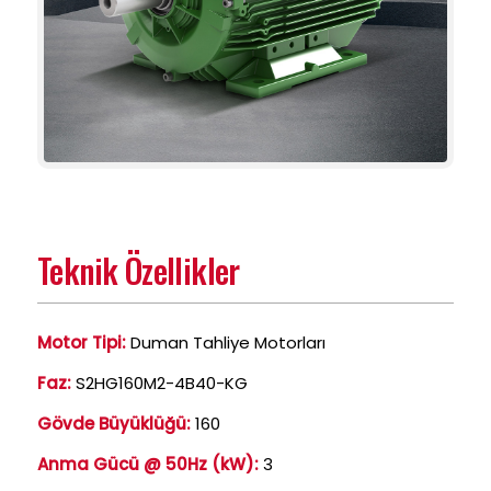
Teknik Özellikler
Motor Tipi:
Duman Tahliye Motorları
Faz:
S2HG160M2-4B40-KG
Gövde Büyüklüğü:
160
Anma Gücü @ 50Hz (kW):
3