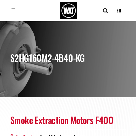
EN
S2HG160M2-4B40-KG
Smoke Extraction Motors F400