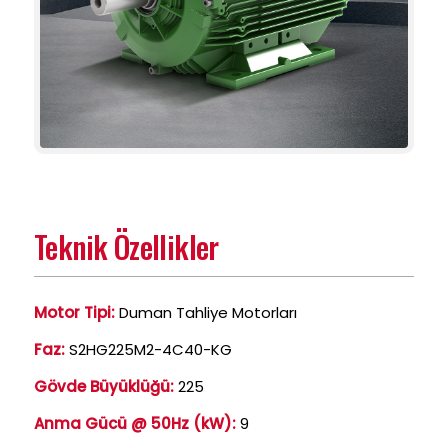
Teknik Özellikler
Motor Tipi:
Duman Tahliye Motorları
Faz:
S2HG225M2-4C40-KG
Gövde Büyüklüğü:
225
Anma Gücü @ 50Hz (kW):
9