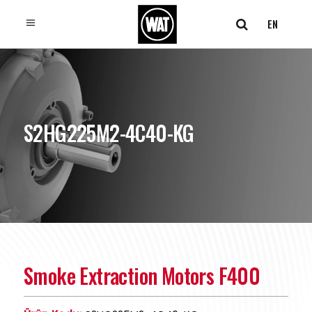
EN
S2HG225M2-4C40-KG
Smoke Extraction Motors F400