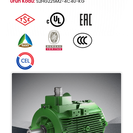
Ürün Kodu:
S2HG225M2-4C40-KG