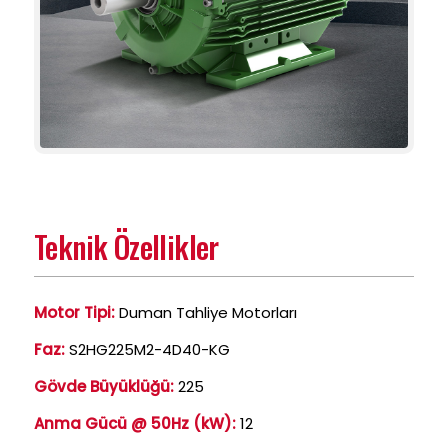
Teknik Özellikler
Motor Tipi:
Duman Tahliye Motorları
Faz:
S2HG225M2-4D40-KG
Gövde Büyüklüğü:
225
Anma Gücü @ 50Hz (kW):
12