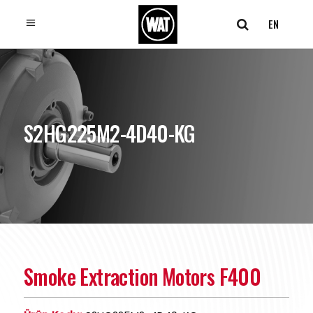
EN
S2HG225M2-4D40-KG
Smoke Extraction Motors F400