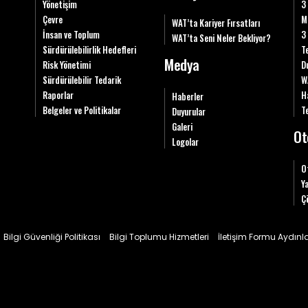
Yönetişim
3
Çevre
M
WAT’ta Kariyer Fırsatları
İnsan ve Toplum
3
WAT’ta Seni Neler Bekliyor?
Sürdürülebilirlik Hedefleri
T
Medya
Risk Yönetimi
D
Sürdürülebilir Tedarik
W
Raporlar
H
Haberler
Belgeler ve Politikalar
Te
Duyurular
Galeri
Ot
Logolar
O
Y
Ç
Bilgi Güvenliği Politikası
Bilgi Toplumu Hizmetleri
İletişim Formu Aydın