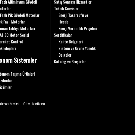
 Fazlı Alüminyum Gövdeli
Satış Sonrası Hizmetler
otorlar
Teknik Servisler
 Fazlı Pik Gövdeli Motorlar
Enerji Tasarrufu ve
ek Fazlı Motorlar
Hesabı
uman Tahliye Motorları
Enerji Verimlilik Projeleri
AT EC Motor Serisi
Sertifikalar
areket Kontrol
Kalite Belgeleri
knolojileri
Sistem ve Ürüne Yönelik
Belgeler
onom Sistemler
Katalog ve Broşürler
tonom Taşıma Ürünleri
azılımlar
özümler
latma Metni
Site Haritası