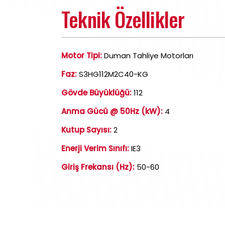
Teknik Özellikler
Motor Tipi:
Duman Tahliye Motorları
Faz:
S3HG112M2C40-KG
Gövde Büyüklüğü:
112
Anma Gücü @ 50Hz (kW):
4
Kutup Sayısı:
2
Enerji Verim Sınıfı:
IE3
Giriş Frekansı (Hz):
50-60