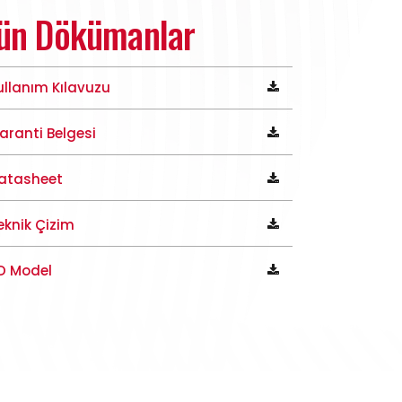
ün Dökümanlar
ullanım Kılavuzu
aranti Belgesi
atasheet
eknik Çizim
D Model