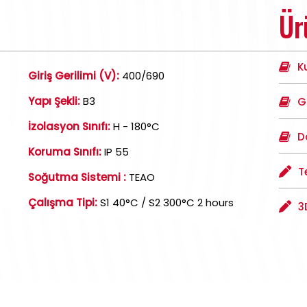
Ür
K
Giriş Gerilimi (V):
400/690
Yapı Şekli:
B3
G
İzolasyon Sınıfı:
H - 180°C
D
Koruma Sınıfı:
IP 55
T
Soğutma Sistemi :
TEAO
Çalışma Tipi:
S1 40°C / S2 300°C 2 hours
3