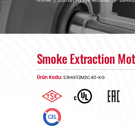
Ürünler
/
Duman Tahliye Motorları
/
S3HG11
Smoke Extraction Mo
Ürün Kodu:
S3HG112M2C40-KG