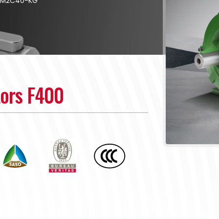
2M2C40-KG
tors F400