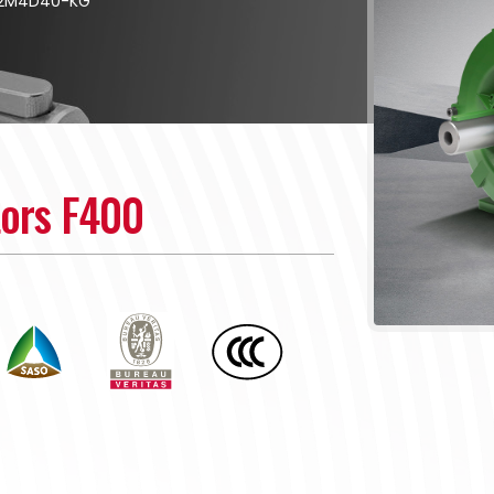
32M4D40-KG
tors F400