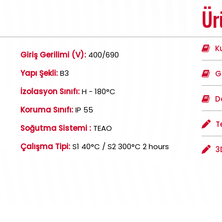
Ür
K
Giriş Gerilimi (V):
400/690
Yapı Şekli:
B3
G
İzolasyon Sınıfı:
H - 180°C
D
Koruma Sınıfı:
IP 55
T
Soğutma Sistemi :
TEAO
Çalışma Tipi:
S1 40°C / S2 300°C 2 hours
3