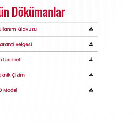
ün Dökümanlar
ullanım Kılavuzu
aranti Belgesi
atasheet
eknik Çizim
D Model