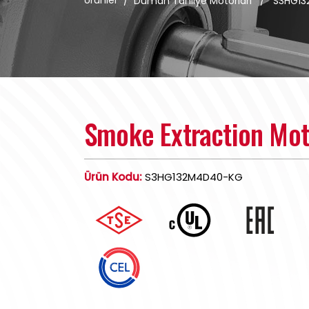
Ürünler
/
Duman Tahliye Motorları
/
S3HG1
Smoke Extraction Mo
Ürün Kodu:
S3HG132M4D40-KG