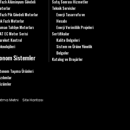
 Fazlı Alüminyum Gövdeli
Satış Sonrası Hizmetler
otorlar
Teknik Servisler
 Fazlı Pik Gövdeli Motorlar
Enerji Tasarrufu ve
ek Fazlı Motorlar
Hesabı
uman Tahliye Motorları
Enerji Verimlilik Projeleri
AT EC Motor Serisi
Sertifikalar
areket Kontrol
Kalite Belgeleri
knolojileri
Sistem ve Ürüne Yönelik
Belgeler
onom Sistemler
Katalog ve Broşürler
tonom Taşıma Ürünleri
azılımlar
özümler
latma Metni
Site Haritası