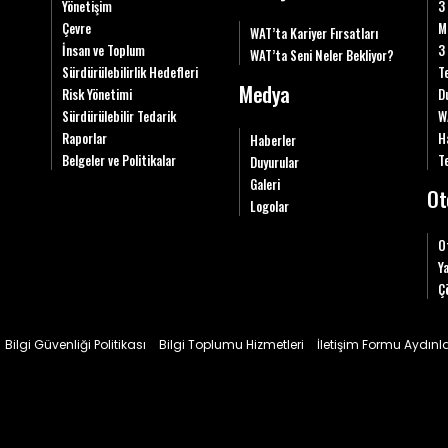
Yönetişim
3
Çevre
M
WAT’ta Kariyer Fırsatları
İnsan ve Toplum
3
WAT’ta Seni Neler Bekliyor?
Sürdürülebilirlik Hedefleri
T
Medya
Risk Yönetimi
D
Sürdürülebilir Tedarik
W
Raporlar
H
Haberler
Belgeler ve Politikalar
Te
Duyurular
Galeri
Ot
Logolar
O
Y
Ç
Bilgi Güvenliği Politikası
Bilgi Toplumu Hizmetleri
İletişim Formu Aydın