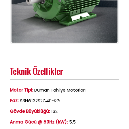
Teknik Özellikler
Motor Tipi:
Duman Tahliye Motorları
Faz:
S3HG132S2C40-KG
Gövde Büyüklüğü:
132
Anma Gücü @ 50Hz (kW):
5.5