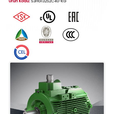
Ürün Kodu:
S3HG132S2C40-KG