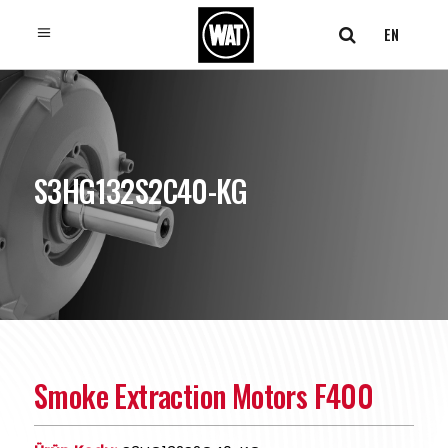
EN
S3HG132S2C40-KG
Smoke Extraction Motors F400