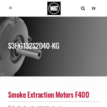
EN
S3HG132S2D40-KG
Smoke Extraction Motors F400