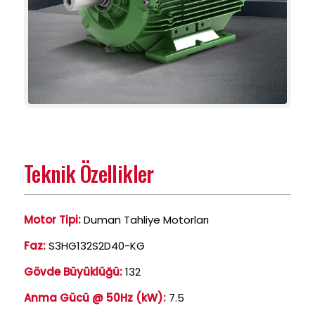
Teknik Özellikler
Motor Tipi:
Duman Tahliye Motorları
Faz:
S3HG132S2D40-KG
Gövde Büyüklüğü:
132
Anma Gücü @ 50Hz (kW):
7.5