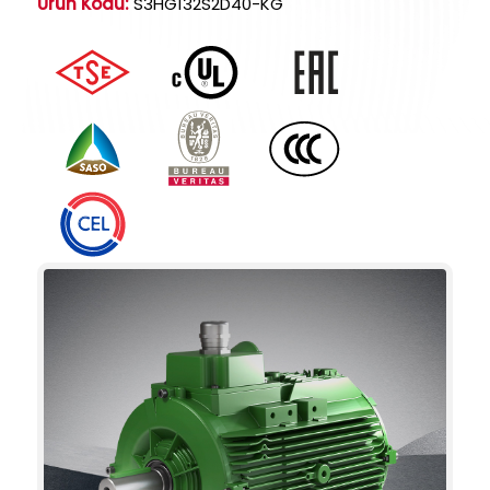
Ürün Kodu:
S3HG132S2D40-KG