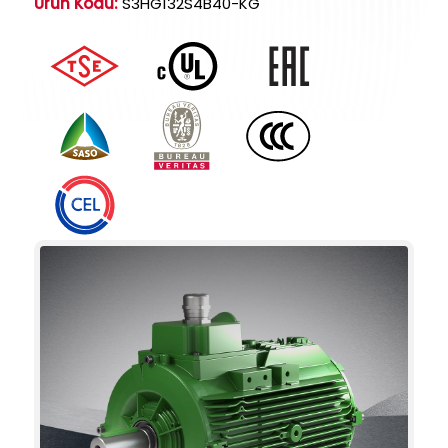
Ürün Kodu:
S3HG132S4B40-KG