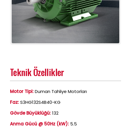
Teknik Özellikler
Motor Tipi:
Duman Tahliye Motorları
Faz:
S3HG132S4B40-KG
Gövde Büyüklüğü:
132
Anma Gücü @ 50Hz (kW):
5.5