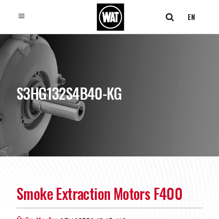
EN
S3HG132S4B40-KG
Smoke Extraction Motors F400