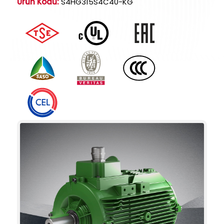
Ürün Kodu:
S4HG315S4C40-KG