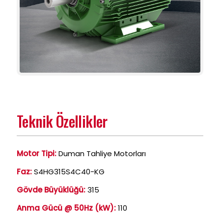
Teknik Özellikler
Motor Tipi:
Duman Tahliye Motorları
Faz:
S4HG315S4C40-KG
Gövde Büyüklüğü:
315
Anma Gücü @ 50Hz (kW):
110