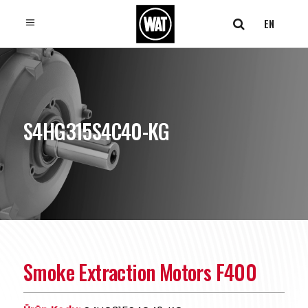
EN
S4HG315S4C40-KG
Smoke Extraction Motors F400