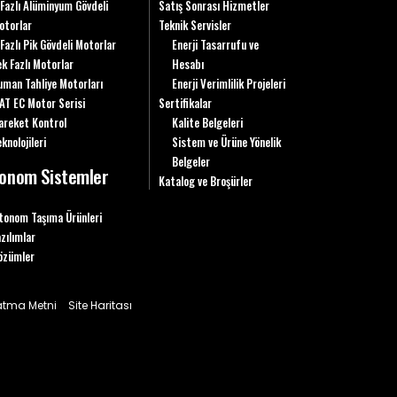
 Fazlı Alüminyum Gövdeli
Satış Sonrası Hizmetler
otorlar
Teknik Servisler
 Fazlı Pik Gövdeli Motorlar
Enerji Tasarrufu ve
ek Fazlı Motorlar
Hesabı
uman Tahliye Motorları
Enerji Verimlilik Projeleri
AT EC Motor Serisi
Sertifikalar
areket Kontrol
Kalite Belgeleri
knolojileri
Sistem ve Ürüne Yönelik
Belgeler
onom Sistemler
Katalog ve Broşürler
tonom Taşıma Ürünleri
azılımlar
özümler
latma Metni
Site Haritası