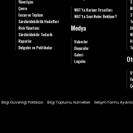
Yönetişim
3
Çevre
M
WAT’ta Kariyer Fırsatları
İnsan ve Toplum
3
WAT’ta Seni Neler Bekliyor?
Sürdürülebilirlik Hedefleri
T
Medya
Risk Yönetimi
D
Sürdürülebilir Tedarik
W
Raporlar
H
Haberler
Belgeler ve Politikalar
Te
Duyurular
Galeri
Ot
Logolar
O
Y
Ç
Bilgi Güvenliği Politikası
Bilgi Toplumu Hizmetleri
İletişim Formu Aydın