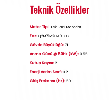
Teknik Özellikler
Motor Tipi:
Tek Fazlı Motorlar
Faz:
Q2M71M2C40-KG
Gövde Büyüklüğü:
71
Anma Gücü @ 50Hz (kW):
0.55
Kutup Sayısı:
2
Enerji Verim Sınıfı:
IE2
Giriş Frekansı (Hz):
50