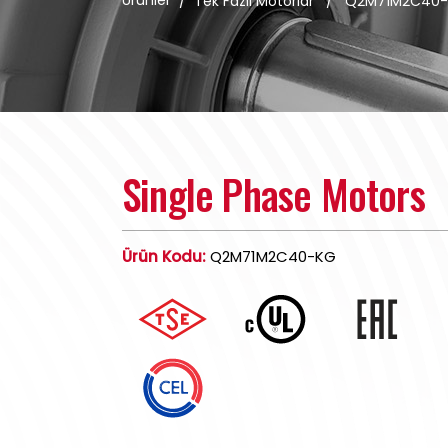
Ürünler
/
Tek Fazlı Motorlar
/
Q2M71M2C40
Single Phase Motors
Ürün Kodu:
Q2M71M2C40-KG