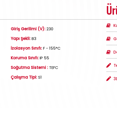
Ür
K
Giriş Gerilimi (V):
230
Yapı Şekli:
B3
G
İzolasyon Sınıfı:
F - 155°C
D
Koruma Sınıfı:
IP 55
T
Soğutma Sistemi :
TEFC
Çalışma Tipi:
S1
3