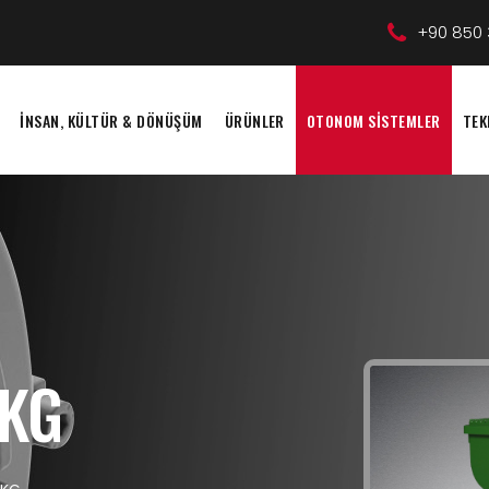
+90 850 
İNSAN, KÜLTÜR & DÖNÜŞÜM
ÜRÜNLER
OTONOM SİSTEMLER
TEK
KG