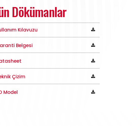
ün Dökümanlar
ullanım Kılavuzu
aranti Belgesi
atasheet
eknik Çizim
D Model