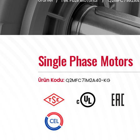
Ürünler
/
Tek Fazlı Motorlar
/
Q2MFC71M2A4
Single Phase Motors
Ürün Kodu:
Q2MFC71M2A40-KG