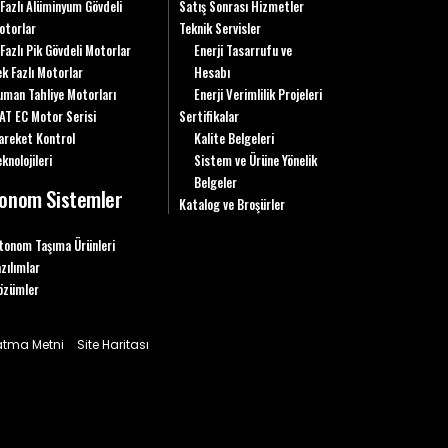
 Fazlı Alüminyum Gövdeli
Satış Sonrası Hizmetler
otorlar
Teknik Servisler
 Fazlı Pik Gövdeli Motorlar
Enerji Tasarrufu ve
ek Fazlı Motorlar
Hesabı
uman Tahliye Motorları
Enerji Verimlilik Projeleri
AT EC Motor Serisi
Sertifikalar
areket Kontrol
Kalite Belgeleri
knolojileri
Sistem ve Ürüne Yönelik
Belgeler
onom Sistemler
Katalog ve Broşürler
tonom Taşıma Ürünleri
azılımlar
özümler
latma Metni
Site Haritası