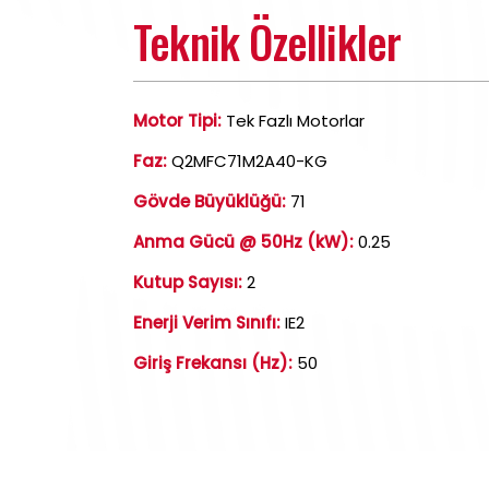
Teknik Özellikler
Motor Tipi:
Tek Fazlı Motorlar
Faz:
Q2MFC71M2A40-KG
Gövde Büyüklüğü:
71
Anma Gücü @ 50Hz (kW):
0.25
Kutup Sayısı:
2
Enerji Verim Sınıfı:
IE2
Giriş Frekansı (Hz):
50