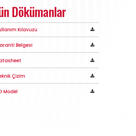
ün Dökümanlar
ullanım Kılavuzu
aranti Belgesi
atasheet
eknik Çizim
D Model