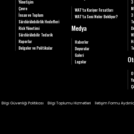
Yönetişim
3
Çevre
M
WAT’ta Kariyer Fırsatları
İnsan ve Toplum
3
WAT’ta Seni Neler Bekliyor?
Sürdürülebilirlik Hedefleri
T
Medya
Risk Yönetimi
D
Sürdürülebilir Tedarik
W
Raporlar
H
Haberler
Belgeler ve Politikalar
Te
Duyurular
Galeri
Ot
Logolar
O
Y
Ç
Bilgi Güvenliği Politikası
Bilgi Toplumu Hizmetleri
İletişim Formu Aydın