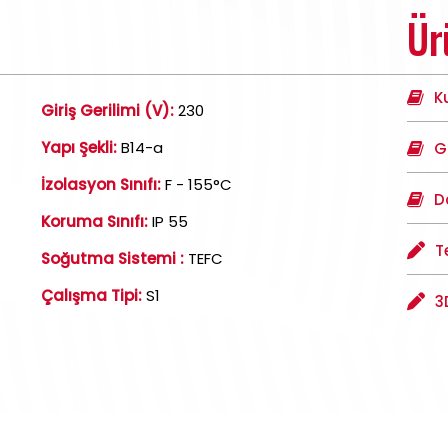
Ür
K
Giriş Gerilimi (V):
230
Yapı Şekli:
B14-a
G
İzolasyon Sınıfı:
F - 155°C
D
Koruma Sınıfı:
IP 55
T
Soğutma Sistemi :
TEFC
Çalışma Tipi:
S1
3