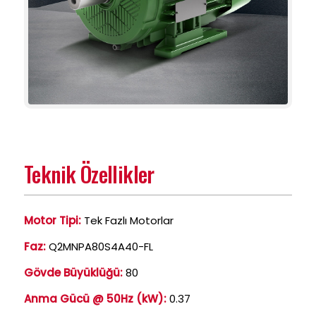
Teknik Özellikler
Motor Tipi:
Tek Fazlı Motorlar
Faz:
Q2MNPA80S4A40-FL
Gövde Büyüklüğü:
80
Anma Gücü @ 50Hz (kW):
0.37