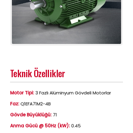
Teknik Özellikler
Motor Tipi:
3 Fazlı Alüminyum Gövdeli Motorlar
Faz:
Q1EFA71M2-4B
Gövde Büyüklüğü:
71
Anma Gücü @ 50Hz (kW):
0.45