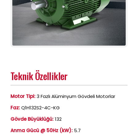
Teknik Özellikler
Motor Tipi:
3 Fazlı Alüminyum Gövdeli Motorlar
Faz:
Q1H132S2-4C-KG
Gövde Büyüklüğü:
132
Anma Gücü @ 50Hz (kW):
5.7