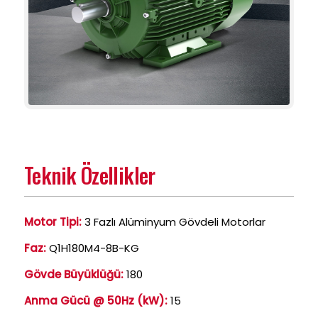
Teknik Özellikler
Motor Tipi:
3 Fazlı Alüminyum Gövdeli Motorlar
Faz:
Q1H180M4-8B-KG
Gövde Büyüklüğü:
180
Anma Gücü @ 50Hz (kW):
15