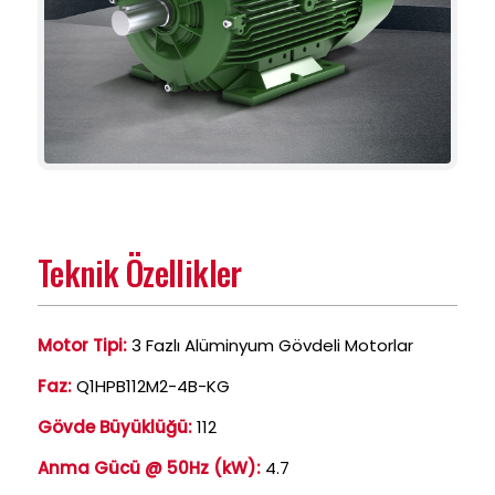
Teknik Özellikler
Motor Tipi:
3 Fazlı Alüminyum Gövdeli Motorlar
Faz:
Q1HPB112M2-4B-KG
Gövde Büyüklüğü:
112
Anma Gücü @ 50Hz (kW):
4.7