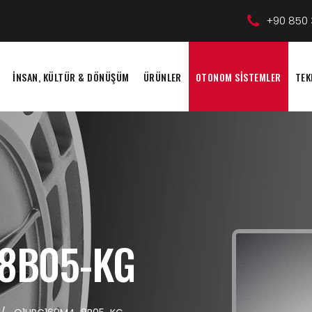
+90 850 
İNSAN, KÜLTÜR & DÖNÜŞÜM
ÜRÜNLER
OTONOM SİSTEMLER
TEK
8B05-KG