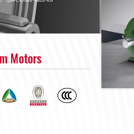
/
Q1HPC160M4-8B05-KG
um Motors