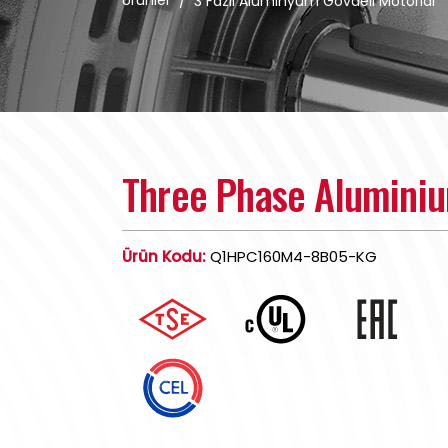
Ürünler
/
3 Fazlı Alüminyum Gövdeli Motorlar
Three Phase Alumini
Ürün Kodu:
Q1HPC160M4-8B05-KG