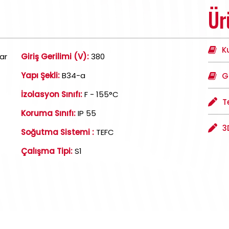
Ür
K
ar
Giriş Gerilimi (V):
380
Yapı Şekli:
B34-a
G
İzolasyon Sınıfı:
F - 155°C
T
Koruma Sınıfı:
IP 55
3
Soğutma Sistemi :
TEFC
Çalışma Tipi:
S1