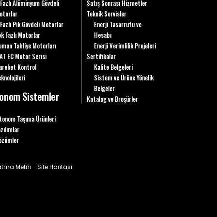
 Fazlı Alüminyum Gövdeli
Satış Sonrası Hizmetler
otorlar
Teknik Servisler
 Fazlı Pik Gövdeli Motorlar
Enerji Tasarrufu ve
ek Fazlı Motorlar
Hesabı
uman Tahliye Motorları
Enerji Verimlilik Projeleri
AT EC Motor Serisi
Sertifikalar
areket Kontrol
Kalite Belgeleri
knolojileri
Sistem ve Ürüne Yönelik
Belgeler
onom Sistemler
Katalog ve Broşürler
tonom Taşıma Ürünleri
azılımlar
özümler
latma Metni
Site Haritası