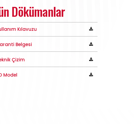
ün Dökümanlar
ullanım Kılavuzu
aranti Belgesi
eknik Çizim
D Model