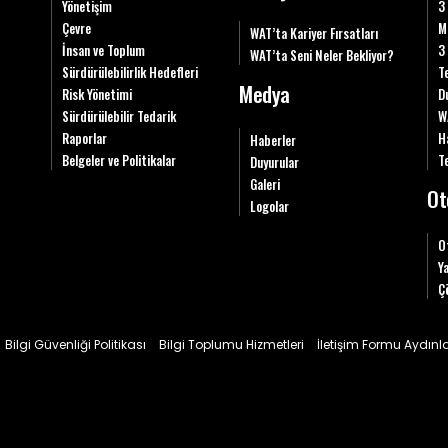
Yönetişim
3
Çevre
M
WAT’ta Kariyer Fırsatları
İnsan ve Toplum
3
WAT’ta Seni Neler Bekliyor?
Sürdürülebilirlik Hedefleri
T
Medya
Risk Yönetimi
D
Sürdürülebilir Tedarik
W
Raporlar
H
Haberler
Belgeler ve Politikalar
Te
Duyurular
Galeri
Ot
Logolar
O
Y
Ç
Bilgi Güvenliği Politikası
Bilgi Toplumu Hizmetleri
İletişim Formu Aydın