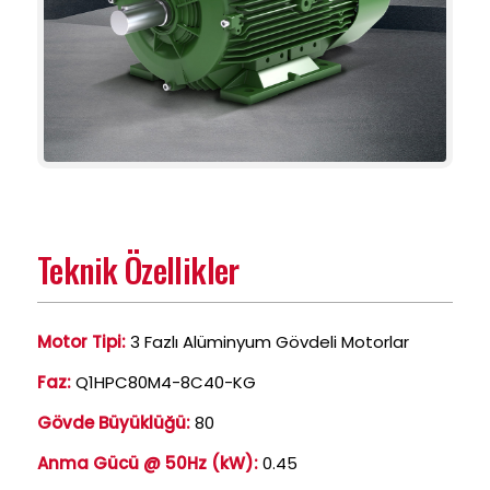
Teknik Özellikler
Motor Tipi:
3 Fazlı Alüminyum Gövdeli Motorlar
Faz:
Q1HPC80M4-8C40-KG
Gövde Büyüklüğü:
80
Anma Gücü @ 50Hz (kW):
0.45