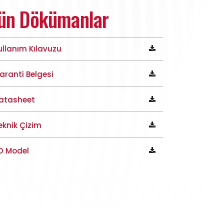
ün Dökümanlar
ullanım Kılavuzu
aranti Belgesi
atasheet
eknik Çizim
D Model