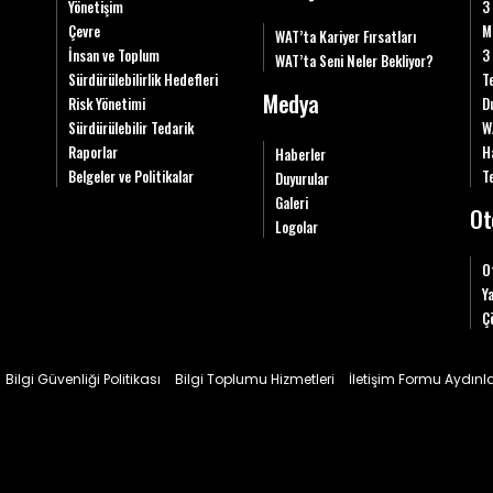
Yönetişim
3
Çevre
M
WAT’ta Kariyer Fırsatları
İnsan ve Toplum
3
WAT’ta Seni Neler Bekliyor?
Sürdürülebilirlik Hedefleri
T
Medya
Risk Yönetimi
D
Sürdürülebilir Tedarik
W
Raporlar
H
Haberler
Belgeler ve Politikalar
Te
Duyurular
Galeri
Ot
Logolar
O
Y
Ç
Bilgi Güvenliği Politikası
Bilgi Toplumu Hizmetleri
İletişim Formu Aydın