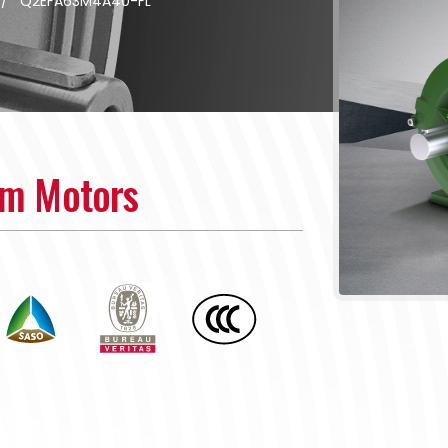
/
Q2EFA63M4A40-FL
um Motors