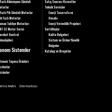
 Fazlı Alüminyum Gövdeli
Satış Sonrası Hizmetler
otorlar
Teknik Servisler
 Fazlı Pik Gövdeli Motorlar
Enerji Tasarrufu ve
ek Fazlı Motorlar
Hesabı
uman Tahliye Motorları
Enerji Verimlilik Projeleri
AT EC Motor Serisi
Sertifikalar
areket Kontrol
Kalite Belgeleri
knolojileri
Sistem ve Ürüne Yönelik
Belgeler
onom Sistemler
Katalog ve Broşürler
tonom Taşıma Ürünleri
azılımlar
özümler
latma Metni
Site Haritası