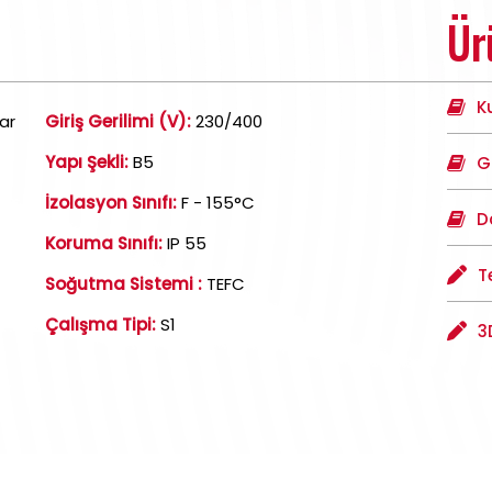
Ür
K
ar
Giriş Gerilimi (V):
230/400
Yapı Şekli:
B5
G
İzolasyon Sınıfı:
F - 155°C
D
Koruma Sınıfı:
IP 55
T
Soğutma Sistemi :
TEFC
Çalışma Tipi:
S1
3