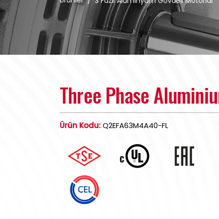
Ürünler
/
3 Fazlı Alüminyum Gövdeli Motorlar
Three Phase Alumini
Ürün Kodu:
Q2EFA63M4A40-FL