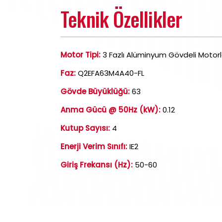
Teknik Özellikler
Motor Tipi:
3 Fazlı Alüminyum Gövdeli Motorl
Faz:
Q2EFA63M4A40-FL
Gövde Büyüklüğü:
63
Anma Gücü @ 50Hz (kW):
0.12
Kutup Sayısı:
4
Enerji Verim Sınıfı:
IE2
Giriş Frekansı (Hz):
50-60