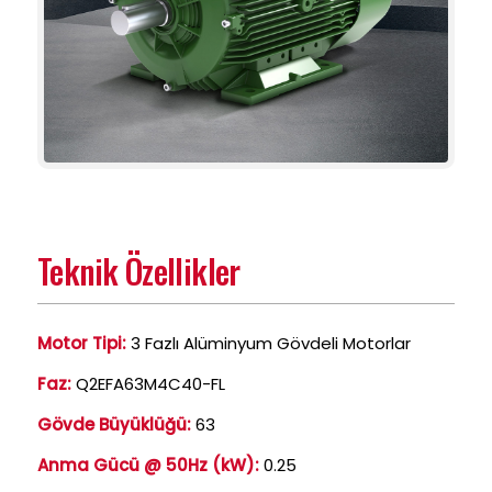
Teknik Özellikler
Motor Tipi:
3 Fazlı Alüminyum Gövdeli Motorlar
Faz:
Q2EFA63M4C40-FL
Gövde Büyüklüğü:
63
Anma Gücü @ 50Hz (kW):
0.25