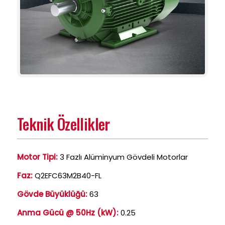
Teknik Özellikler
Motor Tipi:
3 Fazlı Alüminyum Gövdeli Motorlar
Faz:
Q2EFC63M2B40-FL
Gövde Büyüklüğü:
63
Anma Gücü @ 50Hz (kW):
0.25