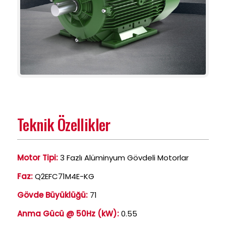
Teknik Özellikler
Motor Tipi:
3 Fazlı Alüminyum Gövdeli Motorlar
Faz:
Q2EFC71M4E-KG
Gövde Büyüklüğü:
71
Anma Gücü @ 50Hz (kW):
0.55