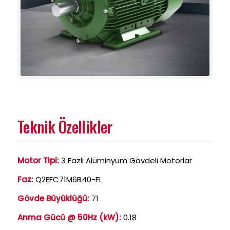
Teknik Özellikler
Motor Tipi:
3 Fazlı Alüminyum Gövdeli Motorlar
Faz:
Q2EFC71M6B40-FL
Gövde Büyüklüğü:
71
Anma Gücü @ 50Hz (kW):
0.18