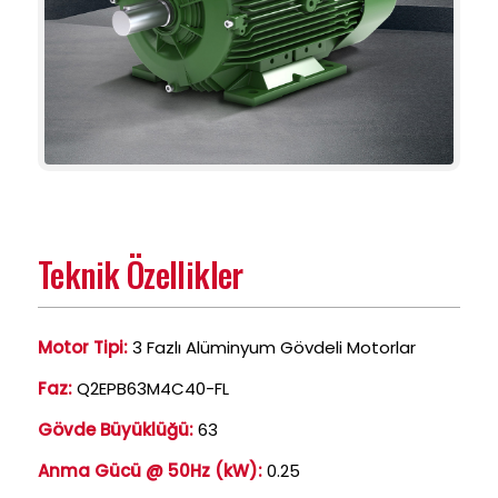
Teknik Özellikler
Motor Tipi:
3 Fazlı Alüminyum Gövdeli Motorlar
Faz:
Q2EPB63M4C40-FL
Gövde Büyüklüğü:
63
Anma Gücü @ 50Hz (kW):
0.25