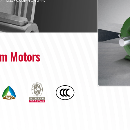
/
Q2EPC63M4C40-FL
um Motors