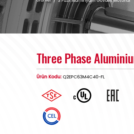
Ürünler
/
3 Fazlı Alüminyum Gövdeli Motorlar
Three Phase Alumini
Ürün Kodu:
Q2EPC63M4C40-FL