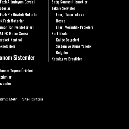
 Fazlı Alüminyum Gövdeli
Satış Sonrası Hizmetler
otorlar
Teknik Servisler
 Fazlı Pik Gövdeli Motorlar
Enerji Tasarrufu ve
ek Fazlı Motorlar
Hesabı
uman Tahliye Motorları
Enerji Verimlilik Projeleri
AT EC Motor Serisi
Sertifikalar
areket Kontrol
Kalite Belgeleri
knolojileri
Sistem ve Ürüne Yönelik
Belgeler
onom Sistemler
Katalog ve Broşürler
tonom Taşıma Ürünleri
azılımlar
özümler
latma Metni
Site Haritası