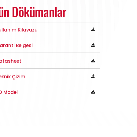
ün Dökümanlar
ullanım Kılavuzu
aranti Belgesi
atasheet
eknik Çizim
D Model