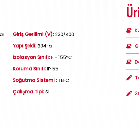
Ür
K
ar
Giriş Gerilimi (V):
230/400
Yapı Şekli:
B34-a
G
İzolasyon Sınıfı:
F - 155°C
D
Koruma Sınıfı:
IP 55
T
Soğutma Sistemi :
TEFC
Çalışma Tipi:
S1
3