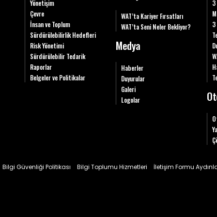
Yönetişim
3
Çevre
M
WAT’ta Kariyer Fırsatları
İnsan ve Toplum
3
WAT’ta Seni Neler Bekliyor?
Sürdürülebilirlik Hedefleri
T
Medya
Risk Yönetimi
D
Sürdürülebilir Tedarik
W
Raporlar
H
Haberler
Belgeler ve Politikalar
Te
Duyurular
Galeri
Ot
Logolar
O
Y
Ç
Bilgi Güvenliği Politikası
Bilgi Toplumu Hizmetleri
İletişim Formu Aydın