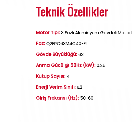
Teknik Özellikler
Motor Tipi:
3 Fazlı Alüminyum Gövdeli Motorl
Faz:
Q2EPC63M4C40-FL
Gövde Büyüklüğü:
63
Anma Gücü @ 50Hz (kW):
0.25
Kutup Sayısı:
4
Enerji Verim Sınıfı:
IE2
Giriş Frekansı (Hz):
50-60