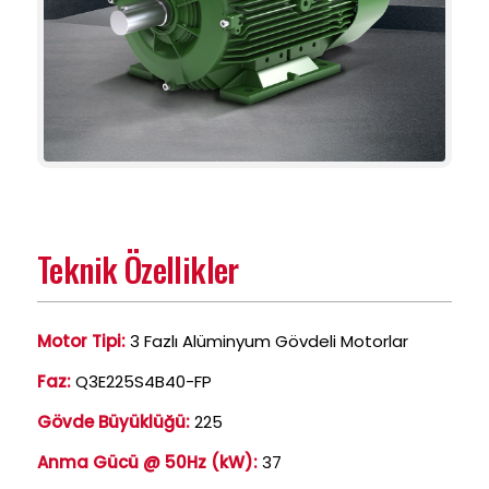
Teknik Özellikler
Motor Tipi:
3 Fazlı Alüminyum Gövdeli Motorlar
Faz:
Q3E225S4B40-FP
Gövde Büyüklüğü:
225
Anma Gücü @ 50Hz (kW):
37