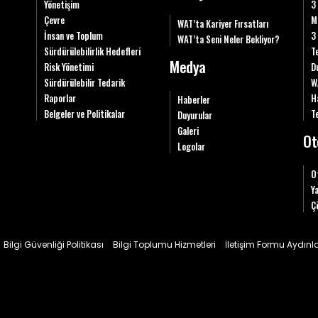
Yönetişim
3
Çevre
M
WAT’ta Kariyer Fırsatları
İnsan ve Toplum
3
WAT’ta Seni Neler Bekliyor?
Sürdürülebilirlik Hedefleri
T
Medya
Risk Yönetimi
D
Sürdürülebilir Tedarik
W
Raporlar
H
Haberler
Belgeler ve Politikalar
Te
Duyurular
Galeri
Ot
Logolar
O
Y
Ç
Bilgi Güvenliği Politikası
Bilgi Toplumu Hizmetleri
İletişim Formu Aydın