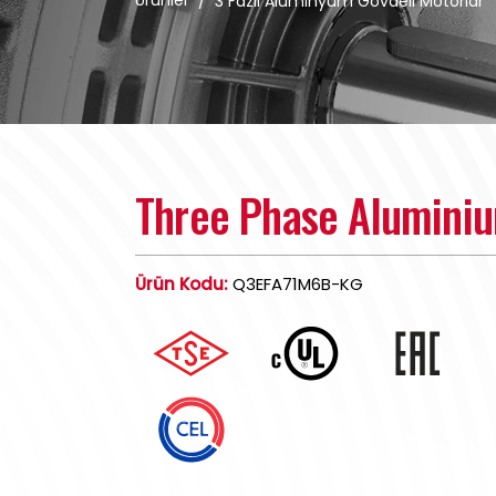
Ürünler
/
3 Fazlı Alüminyum Gövdeli Motorlar
Three Phase Alumini
Ürün Kodu:
Q3EFA71M6B-KG