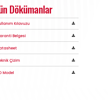
ün Dökümanlar
ullanım Kılavuzu
aranti Belgesi
atasheet
eknik Çizim
D Model