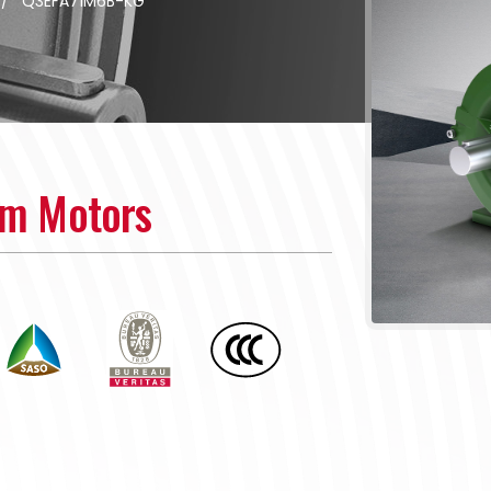
/
Q3EFA71M6B-KG
um Motors