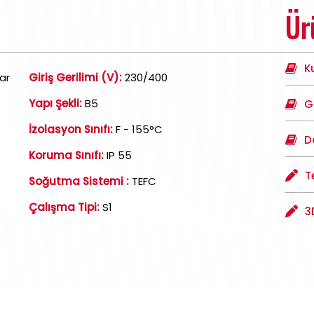
Ür
K
ar
Giriş Gerilimi (V):
230/400
Yapı Şekli:
B5
G
İzolasyon Sınıfı:
F - 155°C
D
Koruma Sınıfı:
IP 55
T
Soğutma Sistemi :
TEFC
Çalışma Tipi:
S1
3