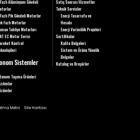
 Fazlı Alüminyum Gövdeli
Satış Sonrası Hizmetler
otorlar
Teknik Servisler
 Fazlı Pik Gövdeli Motorlar
Enerji Tasarrufu ve
ek Fazlı Motorlar
Hesabı
uman Tahliye Motorları
Enerji Verimlilik Projeleri
AT EC Motor Serisi
Sertifikalar
areket Kontrol
Kalite Belgeleri
knolojileri
Sistem ve Ürüne Yönelik
Belgeler
onom Sistemler
Katalog ve Broşürler
tonom Taşıma Ürünleri
azılımlar
özümler
latma Metni
Site Haritası