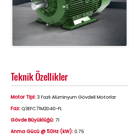
Teknik Özellikler
Motor Tipi:
3 Fazlı Alüminyum Gövdeli Motorlar
Faz:
Q3EFC71M2D40-FL
Gövde Büyüklüğü:
71
Anma Gücü @ 50Hz (kW):
0.75