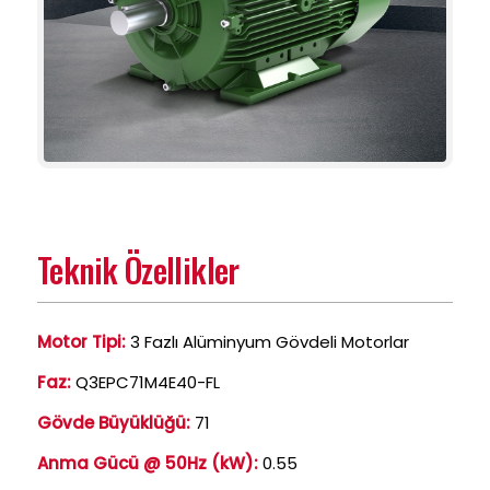
Teknik Özellikler
Motor Tipi:
3 Fazlı Alüminyum Gövdeli Motorlar
Faz:
Q3EPC71M4E40-FL
Gövde Büyüklüğü:
71
Anma Gücü @ 50Hz (kW):
0.55