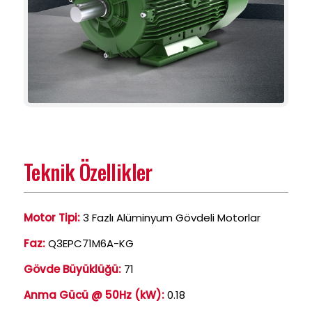
Teknik Özellikler
Motor Tipi:
3 Fazlı Alüminyum Gövdeli Motorlar
Faz:
Q3EPC71M6A-KG
Gövde Büyüklüğü:
71
Anma Gücü @ 50Hz (kW):
0.18