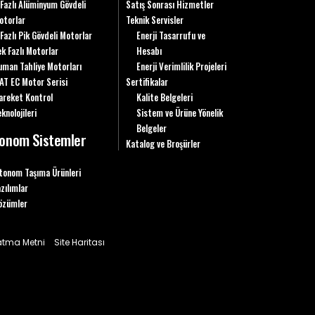
 Fazlı Alüminyum Gövdeli
Satış Sonrası Hizmetler
otorlar
Teknik Servisler
 Fazlı Pik Gövdeli Motorlar
Enerji Tasarrufu ve
ek Fazlı Motorlar
Hesabı
uman Tahliye Motorları
Enerji Verimlilik Projeleri
AT EC Motor Serisi
Sertifikalar
areket Kontrol
Kalite Belgeleri
knolojileri
Sistem ve Ürüne Yönelik
Belgeler
onom Sistemler
Katalog ve Broşürler
tonom Taşıma Ürünleri
azılımlar
özümler
latma Metni
Site Haritası