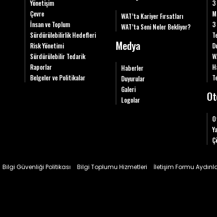
Yönetişim
3
Çevre
M
WAT’ta Kariyer Fırsatları
İnsan ve Toplum
3
WAT’ta Seni Neler Bekliyor?
Sürdürülebilirlik Hedefleri
T
Medya
Risk Yönetimi
D
Sürdürülebilir Tedarik
W
Raporlar
H
Haberler
Belgeler ve Politikalar
Te
Duyurular
Galeri
Ot
Logolar
O
Y
Ç
Bilgi Güvenliği Politikası
Bilgi Toplumu Hizmetleri
İletişim Formu Aydın