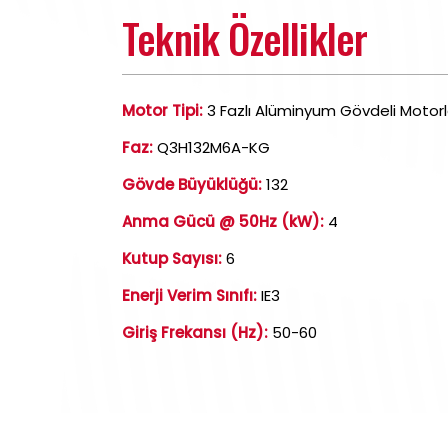
Teknik Özellikler
Motor Tipi:
3 Fazlı Alüminyum Gövdeli Motorl
Faz:
Q3H132M6A-KG
Gövde Büyüklüğü:
132
Anma Gücü @ 50Hz (kW):
4
Kutup Sayısı:
6
Enerji Verim Sınıfı:
IE3
Giriş Frekansı (Hz):
50-60