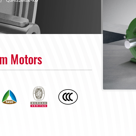
/
Q3H132M6A-KG
um Motors