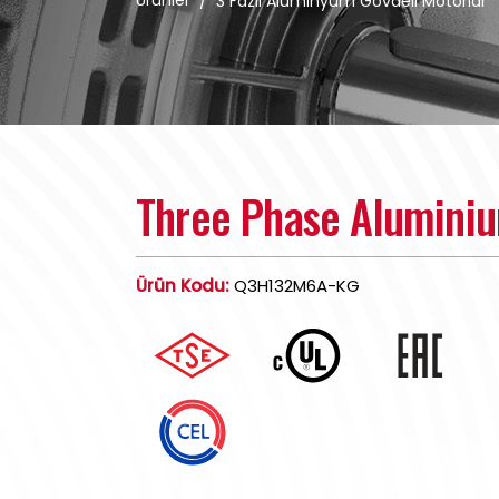
Ürünler
/
3 Fazlı Alüminyum Gövdeli Motorlar
Three Phase Alumini
Ürün Kodu:
Q3H132M6A-KG