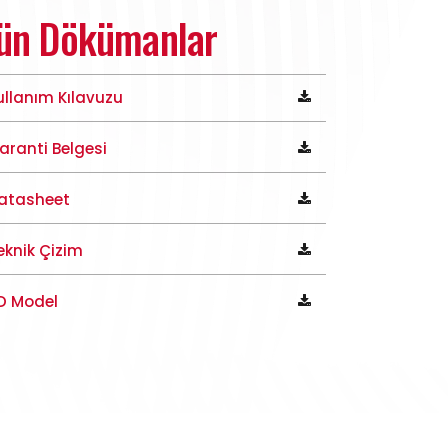
ün Dökümanlar
ullanım Kılavuzu
aranti Belgesi
atasheet
eknik Çizim
D Model