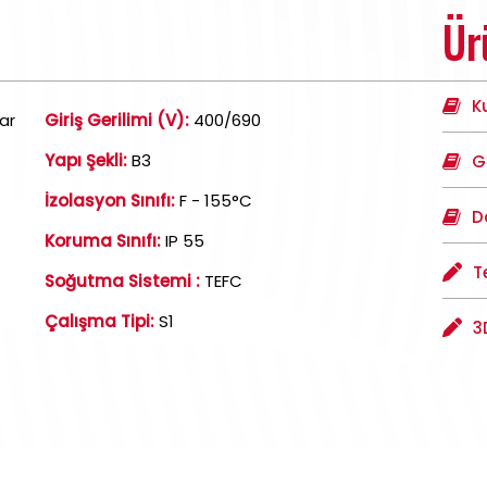
Ür
K
ar
Giriş Gerilimi (V):
400/690
Yapı Şekli:
B3
G
İzolasyon Sınıfı:
F - 155°C
D
Koruma Sınıfı:
IP 55
T
Soğutma Sistemi :
TEFC
Çalışma Tipi:
S1
3