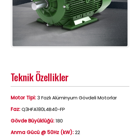
Teknik Özellikler
Motor Tipi:
3 Fazlı Alüminyum Gövdeli Motorlar
Faz:
Q3HFA180L4B40-FP
Gövde Büyüklüğü:
180
Anma Gücü @ 50Hz (kW):
22