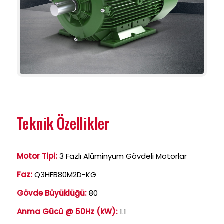
Teknik Özellikler
Motor Tipi:
3 Fazlı Alüminyum Gövdeli Motorlar
Faz:
Q3HFB80M2D-KG
Gövde Büyüklüğü:
80
Anma Gücü @ 50Hz (kW):
1.1