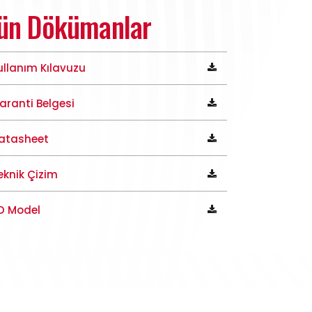
ün Dökümanlar
ullanım Kılavuzu
aranti Belgesi
atasheet
eknik Çizim
D Model