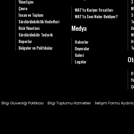
Yönetişim
3
Çevre
M
WAT’ta Kariyer Fırsatları
İnsan ve Toplum
3
WAT’ta Seni Neler Bekliyor?
Sürdürülebilirlik Hedefleri
T
Medya
Risk Yönetimi
D
Sürdürülebilir Tedarik
W
Raporlar
H
Haberler
Belgeler ve Politikalar
Te
Duyurular
Galeri
Ot
Logolar
O
Y
Ç
Bilgi Güvenliği Politikası
Bilgi Toplumu Hizmetleri
İletişim Formu Aydın