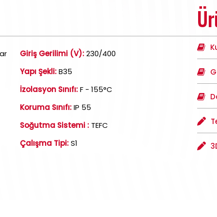
Ür
K
ar
Giriş Gerilimi (V):
230/400
Yapı Şekli:
B35
G
İzolasyon Sınıfı:
F - 155°C
D
Koruma Sınıfı:
IP 55
T
Soğutma Sistemi :
TEFC
Çalışma Tipi:
S1
3