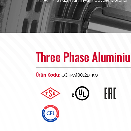
Ürünler
/
3 Fazlı Alüminyum Gövdeli Motorlar
Three Phase Alumini
Ürün Kodu:
Q3HPA100L2D-KG