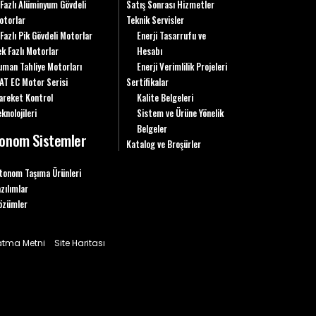
 Fazlı Alüminyum Gövdeli
Satış Sonrası Hizmetler
otorlar
Teknik Servisler
 Fazlı Pik Gövdeli Motorlar
Enerji Tasarrufu ve
ek Fazlı Motorlar
Hesabı
uman Tahliye Motorları
Enerji Verimlilik Projeleri
AT EC Motor Serisi
Sertifikalar
areket Kontrol
Kalite Belgeleri
knolojileri
Sistem ve Ürüne Yönelik
Belgeler
onom Sistemler
Katalog ve Broşürler
tonom Taşıma Ürünleri
azılımlar
özümler
latma Metni
Site Haritası