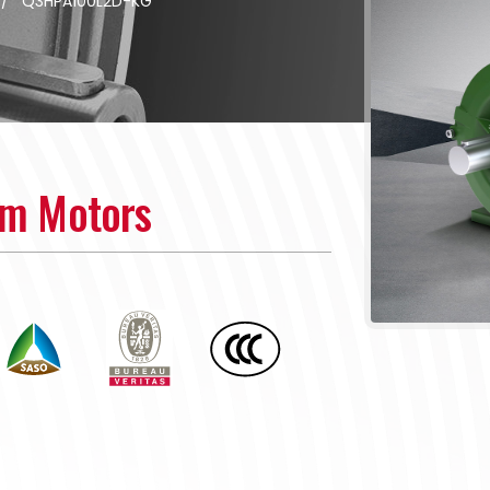
/
Q3HPA100L2D-KG
um Motors