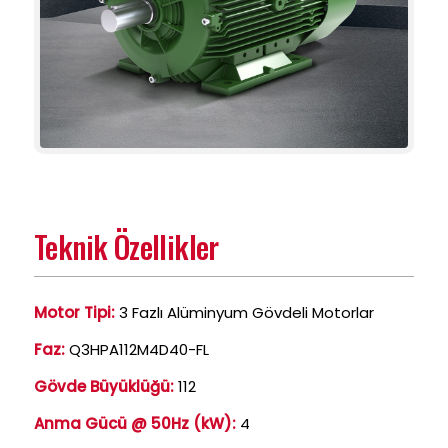
Teknik Özellikler
Motor Tipi:
3 Fazlı Alüminyum Gövdeli Motorlar
Faz:
Q3HPA112M4D40-FL
Gövde Büyüklüğü:
112
Anma Gücü @ 50Hz (kW):
4