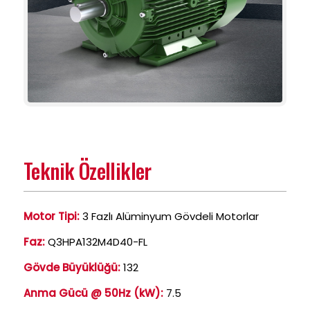
Teknik Özellikler
Motor Tipi:
3 Fazlı Alüminyum Gövdeli Motorlar
Faz:
Q3HPA132M4D40-FL
Gövde Büyüklüğü:
132
Anma Gücü @ 50Hz (kW):
7.5